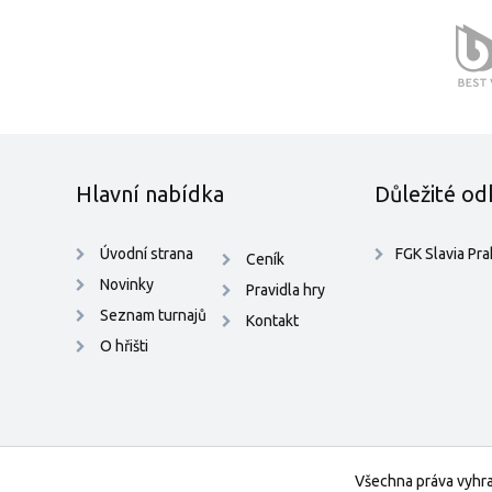
Hlavní nabídka
Důležité od
Úvodní strana
FGK Slavia Pr
Ceník
Novinky
Pravidla hry
Seznam turnajů
Kontakt
O hřišti
Všechna práva vyhr