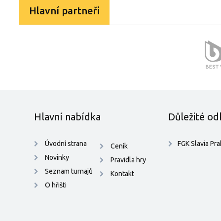
Hlavní partneři
Hlavní nabídka
Důležité od
Úvodní strana
FGK Slavia Pr
Ceník
Novinky
Pravidla hry
Seznam turnajů
Kontakt
O hřišti