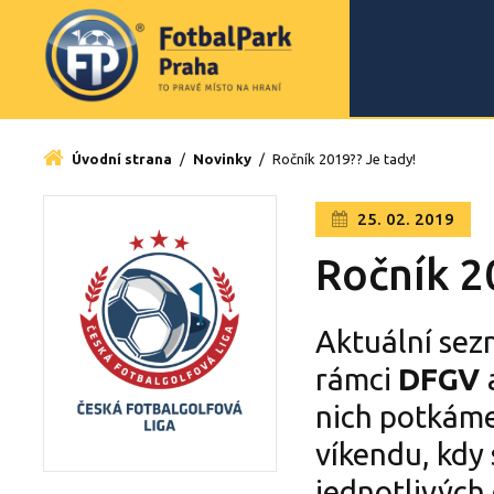
Úvodní strana
/
Novinky
/
Ročník 2019?? Je tady!
25. 02. 2019
Ročník 20
Aktuální sez
rámci
DFGV
nich potkáme
víkendu, kdy
jednotlivých 