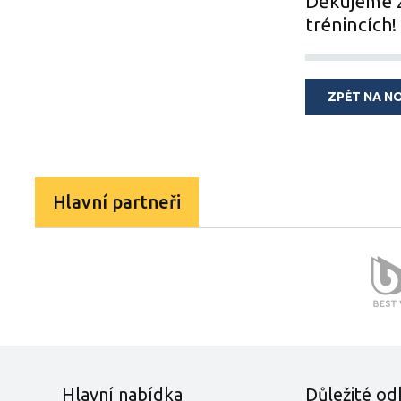
Děkujeme za
trénincích
ZPĚT NA N
Hlavní partneři
Hlavní nabídka
Důležité od