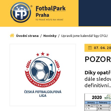
Úvodní strana
/
Novinky
/
Upravili jsme kalendář ligy CFGL!
07. 04. 2
POZOR
Díky opatř
dále sledo
definitivní..