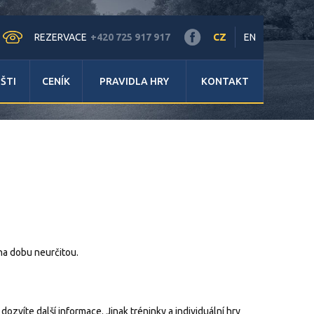
REZERVACE
+420 725 917 917
CZ
EN
IŠTI
CENÍK
PRAVIDLA HRY
KONTAKT
na dobu neurčitou.
 dozvíte další informace. Jinak tréninky a individuální hry