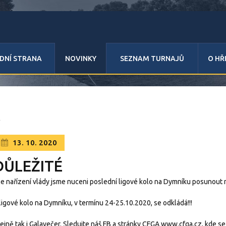
DNÍ STRANA
NOVINKY
SEZNAM TURNAJŮ
O HŘ
13. 10. 2020
DŮLEŽITÉ
e nařízení vlády jsme nuceni poslední ligové kolo na Dymníku posunout 
ligové kolo na Dymníku, v termínu 24-25.10.2020, se odkládá!!!
ejně tak i Galavečer. Sledujte náš FB a stránky CFGA
www.cfga.cz
, kde se