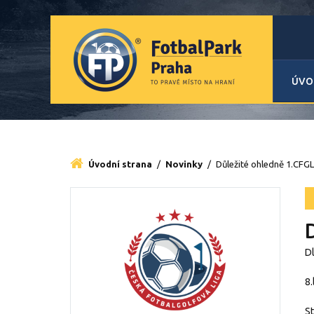
ÚVO
Úvodní strana
/
Novinky
/
Důležité ohledně 1.CFGL
Dl
8.
St