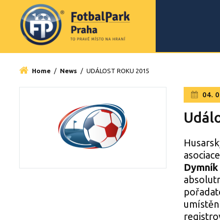
Home
/
News
/
UDÁLOST ROKU 2015
04. 0
Událo
Husarsk
asociac
Dymník 
absolutn
pořadate
umístěn
registr