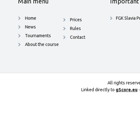
Main menu
Important 
Home
FGK Slavia P
Prices
News
Rules
Tournaments
Contact
About the course
All rights reser
Linked directly to
gScore.eu
-