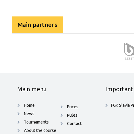
Main partners
Main menu
Important 
Home
FGK Slavia P
Prices
News
Rules
Tournaments
Contact
About the course